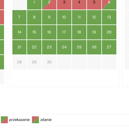
1
2
3
4
5
6
7
8
9
10
11
12
13
14
15
16
17
18
19
20
21
22
23
24
25
26
27
28
29
30
przekazanie
zdanie