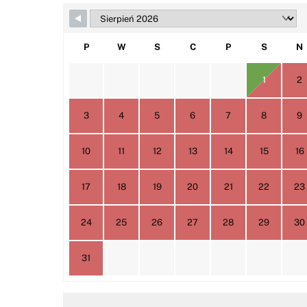
P
W
S
C
P
S
N
1
2
3
4
5
6
7
8
9
10
11
12
13
14
15
16
17
18
19
20
21
22
23
24
25
26
27
28
29
30
31