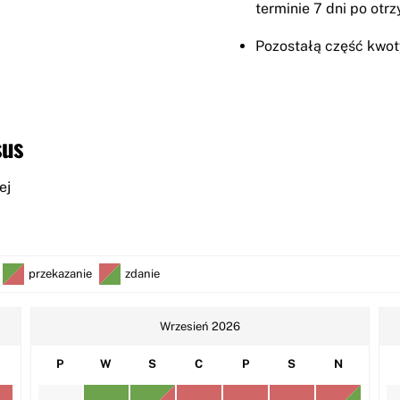
terminie 7 dni po ot
Pozostałą część kwoty
sus
ej
przekazanie
zdanie
Wrzesień 2026
P
W
S
C
P
S
N