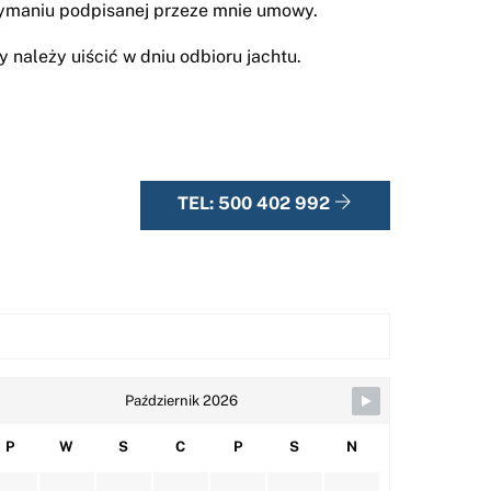
rzymaniu podpisanej przeze mnie umowy.
 należy uiścić w dniu odbioru jachtu.
TEL: 500 402 992
Październik 2026
P
W
S
C
P
S
N