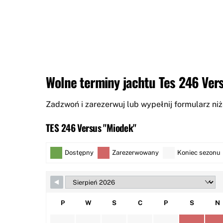
Wolne terminy jachtu Tes 246 Ver
Zadzwoń i zarezerwuj lub wypełnij formularz niż
TES 246 Versus "Miodek"
Dostępny
Zarezerwowany
Koniec sezonu
P
W
S
C
P
S
N