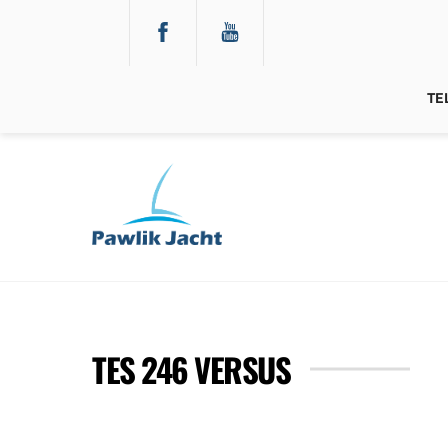
Skip
to
content
TE
TES 246 VERSUS