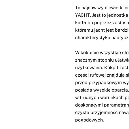
To najnowszy niewielki c
YACHT. Jest to jednostka
kadłuba poprzez zastoso
któremu jacht jest bardzi
charakterystyka nautycz
W kokpicie wszystkie stop
znacznym stopniu ułatwia
użytkowania. Kokpit zos
części rufowej znajdują 
przed przypadkowym wyp
posiada wysokie oparcia
w trudnych warunkach po
doskonałymi parametrami
czysta przyjemność naw
pogodowych.